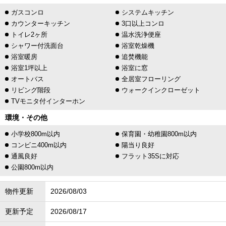
ガスコンロ
システムキッチン
カウンターキッチン
3口以上コンロ
トイレ2ヶ所
温水洗浄便座
シャワー付洗面台
浴室乾燥機
浴室暖房
追焚機能
浴室1坪以上
浴室に窓
オートバス
全居室フローリング
リビング階段
ウォークインクローゼット
TVモニタ付インターホン
環境・その他
小学校800m以内
保育園・幼稚園800m以内
コンビニ400m以内
陽当り良好
通風良好
フラット35Sに対応
公園800m以内
物件更新
2026/08/03
更新予定
2026/08/17