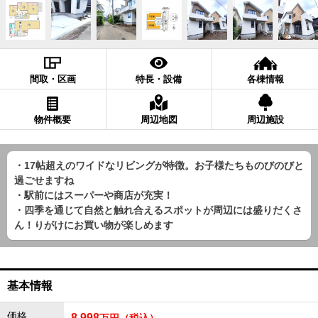
間取・区画
特長・設備
各棟情報
物件概要
周辺地図
周辺施設
・17帖超えのワイドなリビングが特徴。お子様たちものびのびと
過ごせますね
・駅前にはスーパーや商店が充実！
・四季を通じて自然と触れ合えるスポットが周辺には盛りだくさ
ん！りがけにお買い物が楽しめます
基本情報
価格
8,998