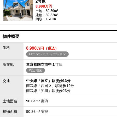
2号棟
8,998万円
土地：89.39m²
建物：89.32m²
間取：1SLDK
物件概要
価格
8,998
万円（税込）
ローンシミュレーション
所在地
東京都国立市中１丁目
周辺地図
交通
中央線「国立」駅徒歩13分
南武線「西国立」駅徒歩19分
南武線「矢川」駅徒歩23分
土地面積
90.04m² 実測
建物面積
90.36m² 実測