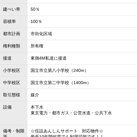
建ぺい率
50％
容積率
100％
都市計画
市街化区域
権利種類
所有権
接道
東側4M私道に接道
小学校区
国立市立第八小学校（240m）
中学校区
国立市立第二中学校（1400m）
取引態様
媒介
設備
本下水
東京電力・都市ガス・公営水道・公共下水
備考・制限
☆住設あんしんサポート 対応物件☆
等
最長10年間何度でも利用可能です！！