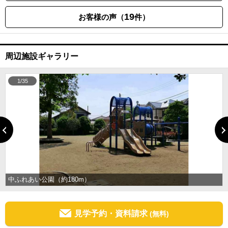
19
お客様の声（
件）
周辺施設ギャラリー
1/35
中ふれあい公園（約180m）
見学予約・資料請求
(無料)