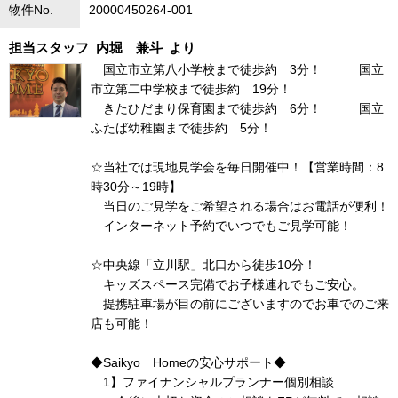
物件No.
20000450264-001
担当スタッフ
内堀 兼斗
より
国立市立第八小学校まで徒歩約 3分！ 国立
市立第二中学校まで徒歩約 19分！
きたひだまり保育園まで徒歩約 6分！ 国立
ふたば幼稚園まで徒歩約 5分！
☆当社では現地見学会を毎日開催中！【営業時間：8
時30分～19時】
当日のご見学をご希望される場合はお電話が便利！
インターネット予約でいつでもご見学可能！
☆中央線「立川駅」北口から徒歩10分！
キッズスペース完備でお子様連れでもご安心。
提携駐車場が目の前にございますのでお車でのご来
店も可能！
◆Saikyo Homeの安心サポート◆
1】ファイナンシャルプランナー個別相談