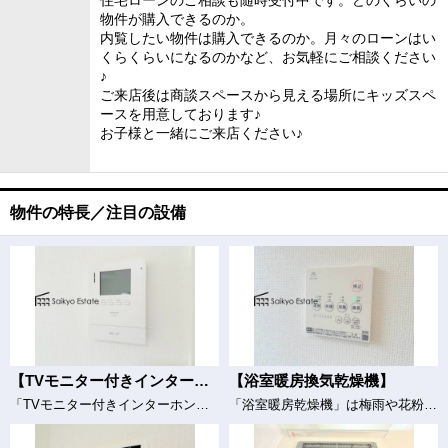
住宅ローンのご相談も随時受付中です。どのくらいの
物件が購入できるのか。
内覧したい物件は購入できるのか。月々のローンはい
くらくらいになるのかなど、お気軽にご相談ください
♪
ご来店後は商談スペースから見える場所にキッズスペ
ースを用意しております♪
お子様と一緒にご来店ください♪
物件の特長／注目の設備
【TVモニター付きインターホン】
【浴室暖房換気乾燥機】
「TVモニター付きインターホン」は、玄関に行かなくても誰が来たのか確認でき、お子様のお留守番も安心です。
「浴室暖房乾燥機」は梅雨や花粉の時期、雨の日の洗濯物の乾燥に重宝します。寒い冬も入浴前の暖房運転で快適なバスタイムを♪