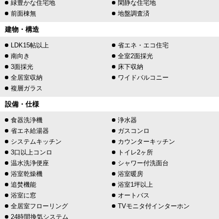
緑豊かな住宅地
閑静な住宅地
前面棟無
地盤調査済
建物・構造
LDK15帖以上
省エネ・エコ住宅
南向き
全室2面採光
3面採光
床下収納
全居室収納
ワイドバルコニー
複層ガラス
設備・仕様
食器洗浄機
浄水器
省エネ給湯器
ガスコンロ
システムキッチン
カウンターキッチン
3口以上コンロ
トイレ2ヶ所
温水洗浄便座
シャワー付洗面台
浴室乾燥機
浴室暖房
追焚機能
浴室1坪以上
浴室に窓
オートバス
全居室フローリング
TVモニタ付インターホン
24時間換気システム