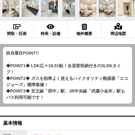
間取・区画
特長・設備
物件概要
周辺地図
担当着目POINT!!
◆POINT1◆ LDK広々18.01帖！全居室収納付きの3LDKタイ
プ！
◆POINT2◆ ガスを効率よく使えるハイクオリティ熱源器「エコ
ジョーズ」標準装備！
◆POINT3◆ 京王線「府中」駅、JR中央線「武蔵小金井」駅も
バス利用可能です！
基本情報