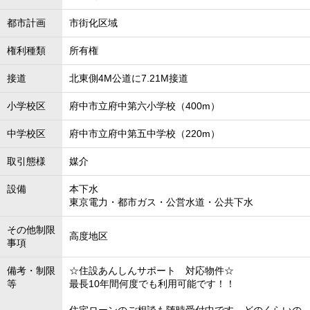
都市計画
市街化区域
権利種類
所有権
接道
北東側4M公道に7.21M接道
小学校区
府中市立府中第六小学校（400m）
中学校区
府中市立府中第五中学校（220m）
取引態様
媒介
設備
本下水
東京電力・都市ガス・公営水道・公共下水
その他制限
高度地区
事項
備考・制限
☆住設あんしんサポート 対応物件☆
等
最長10年間何度でも利用可能です！！