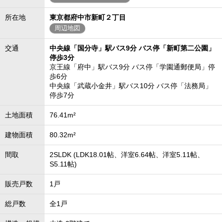
所在地
東京都府中市新町２丁目
周辺地図
交通
中央線「国分寺」駅バス9分 バス停「新町第二公園」
停歩3分
京王線「府中」駅バス9分 バス停「学園通郵便局」停
歩6分
中央線「武蔵小金井」駅バス10分 バス停「法務局」
停歩7分
土地面積
76.41m²
建物面積
80.32m²
間取
2SLDK (LDK18.01帖、洋室6.64帖、洋室5.11帖、
S5.11帖)
販売戸数
1戸
総戸数
全1戸