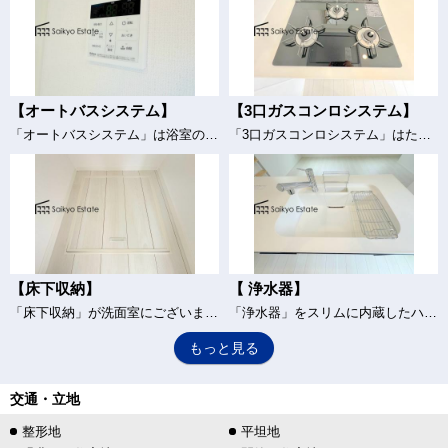
【オートバスシステム】
【3口ガスコンロシステム】
「オートバスシステム」は浴室のお湯張り、温度調整などを、キッチンなど浴室以外から操作が出来る便利なシステムです。
「3口ガスコンロシステム」はたくさんの料理が同時に作れて便利な上、凹凸が少ないフラットトップなのでお掃除も楽々です。
【床下収納】
【 浄水器】
「床下収納」が洗面室にございます。使用頻度の低い物などを収納するのに便利なスペースです。
「浄水器」をスリムに内蔵したハンドシャワー式の水栓金具です。シンクもスッキリ！
もっと見る
交通・立地
整形地
平坦地