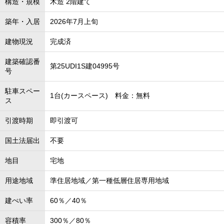
構造・規模
木造 2階建て
築年・入居
2026年7月上旬
建物現況
完成済
建築確認番
第25UDI1S建04995号
号
駐車スペー
1台(カースペース) 料金：無料
ス
引渡時期
即引渡可
国土法届出
不要
地目
宅地
用途地域
準住居地域／第一種低層住居専用地域
建ぺい率
60％／40％
容積率
300％／80％