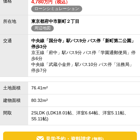
価格
4,780
万円（税込）
ローンシミュレーション
所在地
東京都府中市新町２丁目
周辺地図
交通
中央線「国分寺」駅バス9分 バス停「新町第二公園」
停歩3分
京王線「府中」駅バス9分 バス停「学園通郵便局」停
歩6分
中央線「武蔵小金井」駅バス10分 バス停「法務局」
停歩7分
土地面積
76.41m²
建物面積
80.32m²
間取
2SLDK (LDK18.01帖、洋室6.64帖、洋室5.11帖、
S5.11帖)
見学予約・資料請求
(無料)