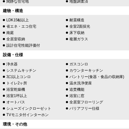
閑静な住宅地
地盤調査済
建物・構造
LDK15帖以上
耐震構造
省エネ・エコ住宅
全室2面採光
南庭
床下収納
全居室収納
複層ガラス
設計住宅性能評価付
設備・仕様
浄水器
ガスコンロ
システムキッチン
カウンターキッチン
3口以上コンロ
パントリー(食器・食品の収納庫)
トイレ2ヶ所
温水洗浄便座
浴室乾燥機
追焚機能
浴室1坪以上
浴室に窓
オートバス
全居室フローリング
シューズインクローゼット
バリアフリー仕様
TVモニタ付インターホン
環境・その他