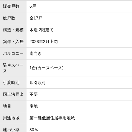
販売戸数
6戸
総戸数
全17戸
構造・規模
木造 2階建て
築年・入居
2026年2月上旬
バルコニー
南向き
駐車スペー
1台(カースペース)
ス
引渡時期
即引渡可
国土法届出
不要
地目
宅地
用途地域
第一種低層住居専用地域
建ぺい率
50％