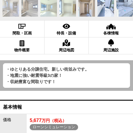
間取・区画
特長・設備
各棟情報
物件概要
周辺地図
周辺施設
・ゆとりある分譲住宅。新しい街並みです。
・地震に強い耐震等級3の家！
・収納豊富な間取りです！
基本情報
価格
5,677
万円（税込）
ローンシミュレーション