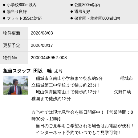
小学校800m以内
公園800m以内
陽当り良好
通風良好
フラット35Sに対応
保育園・幼稚園800m以内
物件更新
2026/08/03
更新予定
2026/08/17
物件No.
20000445952-008
担当スタッフ
田坂 暁
より
稲城市立南山小学校まで徒歩約9分！ 稲城市
立稲城第三中学校まで徒歩約23分！
城山保育園南山まで徒歩約12分！ 矢野口幼
稚園まで徒歩約12分！
☆当社では現地見学会を毎日開催中！【営業時間：8
時30分～19時】
当日のご見学をご希望される場合はお電話が便利！
インターネット予約でいつでもご見学可能！