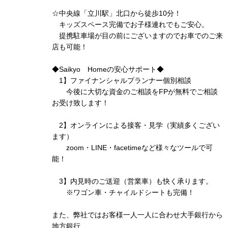
☆中央線「立川駅」北口から徒歩10分！
キッズスペース完備でお子様連れでもご安心。
提携駐車場が目の前にございますのでお車でのご来
店も可能！
◆Saikyo Homeの安心サポート◆
1】ファイナンシャルプランナー個別相談
今後に大切な資金のご相談をFPが無料でご相談
お受け致します！
2】オンラインによる接客・見学（実績多くござい
ます）
zoom・LINE・facetimeなど様々なツールで可
能！
3】内見時のご送迎（営業車）も快く承ります。
※ワゴン車・チャイルドシートも完備！
また、弊社ではお客様一人一人に合わせ大手銀行から
地方銀行