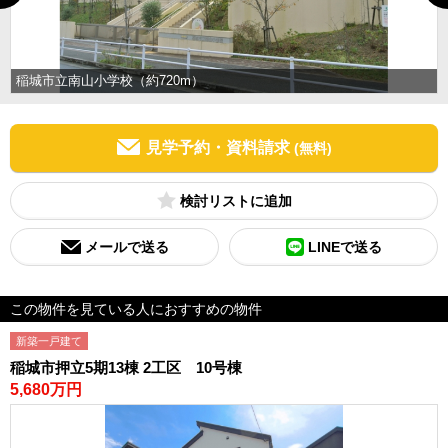
稲城市立南山小学校（約720m）
見学予約・資料請求
(無料)
検討リスト
メールで送る
LINEで送る
この物件を見ている人におすすめの物件
新築一戸建て
稲城市押立5期13棟 2工区 10号棟
5,680万円