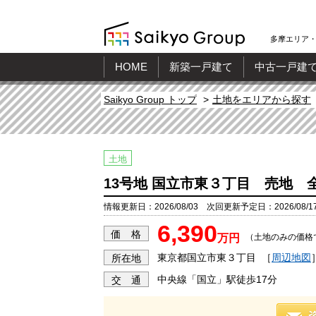
多摩エリア・
HOME
新築一戸建て
中古一戸建
Saikyo Group トップ
土地をエリアから探す
土地
13号地 国立市東３丁目 売地 全
情報更新日：2026/08/03 次回更新予定日：2026/08/1
6,390
価 格
万円
（土地のみの価格
東京都国立市東３丁目
［
周辺地図
所在地
中央線「国立」駅徒歩17分
交 通