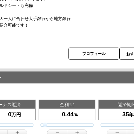
ドシートも完備！
人一人に合わせ大手銀行から地方銀行
紹介可能です！
プロフィール
お
ン
ーナス返済
金利
返済期
※2
万円
％
年