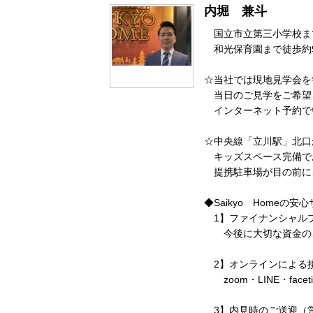
内堀 兼斗
国立市立第三小学校
和光保育園まで徒歩約
☆当社では現地見学会を
当日のご見学をご希望
インターネット予約で
☆中央線「立川駅」北口
キッズスペース完備で
提携駐車場が目の前に
◆Saikyo Homeの安
1】ファイナンシャル
今後に大切な資金のご
2】オンラインによる
zoom・LINE・fac
3】内見時のご送迎（