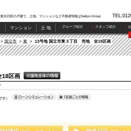
TEL:012
東京23区の戸建て、土地、マンションなど不動産情報はSaikyo Group
グループ紹介
スタッフ紹介
て
マンション
土 地
国立市
東
13号地 国立市東３丁目 売地 全18区画
18区画
7
です）
］