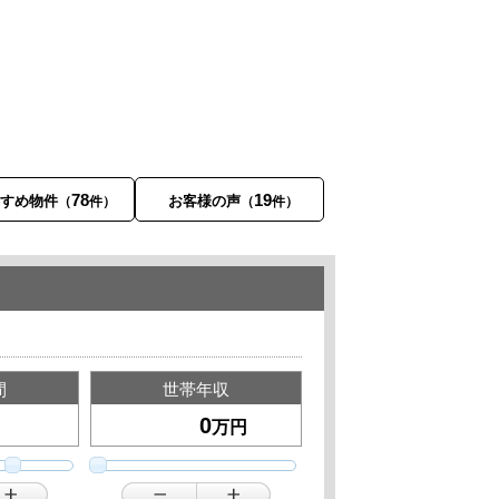
78
19
すすめ物件
お客様の声
（
件）
（
件）
間
世帯年収
万円