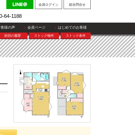
会員ログイン
総合問合せ
0-64-1188
お客様の声
会員ページ
はじめてのお客様
前回の履歴
ストック物件
ストック条件