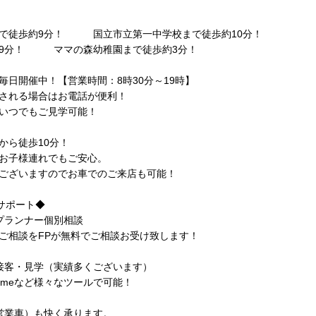
まで徒歩約9分！ 国立市立第一中学校まで徒歩約10分！
9分！ ママの森幼稚園まで徒歩約3分！
毎日開催中！【営業時間：8時30分～19時】
される場合はお電話が便利！
いつでもご見学可能！
から徒歩10分！
お子様連れでもご安心。
ございますのでお車でのご来店も可能！
心サポート◆
プランナー個別相談
相談をFPが無料でご相談お受け致します！
接客・見学（実績多くございます）
etimeなど様々なツールで可能！
営業車）も快く承ります。