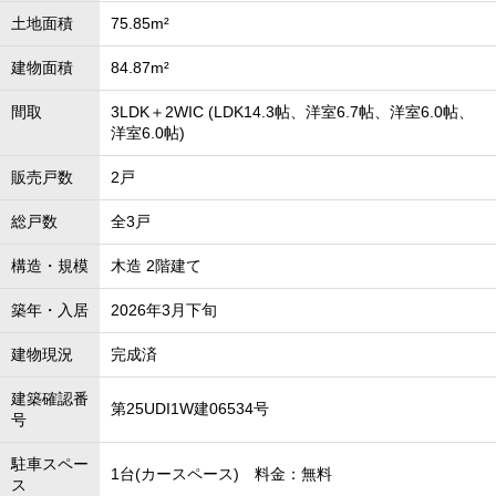
土地面積
75.85m²
建物面積
84.87m²
間取
3LDK＋2WIC (LDK14.3帖、洋室6.7帖、洋室6.0帖、
洋室6.0帖)
販売戸数
2戸
総戸数
全3戸
構造・規模
木造 2階建て
築年・入居
2026年3月下旬
建物現況
完成済
建築確認番
第25UDI1W建06534号
号
駐車スペー
1台(カースペース) 料金：無料
ス