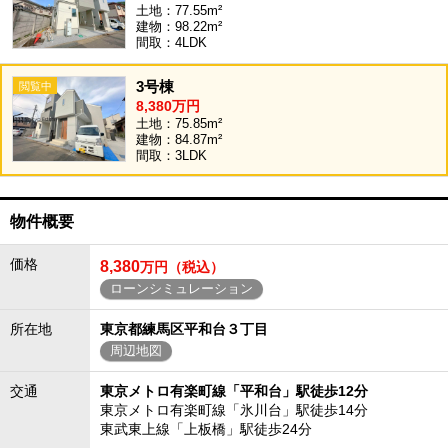
土地：77.55m²
建物：98.22m²
間取：4LDK
3号棟
8,380万円
土地：75.85m²
建物：84.87m²
間取：3LDK
物件概要
価格
8,380
万円（税込）
ローンシミュレーション
所在地
東京都練馬区平和台３丁目
周辺地図
交通
東京メトロ有楽町線「平和台」駅徒歩12分
東京メトロ有楽町線「氷川台」駅徒歩14分
東武東上線「上板橋」駅徒歩24分