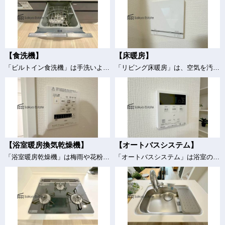
【食洗機】
【床暖房】
「ビルトイン食洗機」は手洗いよりも経済的で家計に優しく、家事の負担を軽減してくれるママの強い味方ですね。
「リビング床暖房」は、空気を汚さずに室内を快適な温度に保ってくれます。お子様でも安心してつける事ができる暖房器具です。
【浴室暖房換気乾燥機】
【オートバスシステム】
「浴室暖房乾燥機」は梅雨や花粉の時期、雨の日の洗濯物の乾燥に重宝します。寒い冬も入浴前の暖房運転で快適なバスタイムを♪
「オートバスシステム」は浴室のお湯張り、温度調整などを、キッチンなど浴室以外から操作が出来る便利なシステムです。