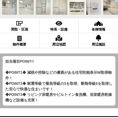
間取・区画
特長・設備
各棟情報
物件概要
周辺地図
周辺施設
担当着目POINT!!
◆POINT1◆ 減税や控除などの優遇がある住宅性能表示W取得物
件！
◆POINT2◆ 耐震等級で最高等級の3を取得、断熱等級6を取得し
た安心で快適な住まいです！
◆POINT3◆ リビング床暖房やビルトイン食洗機、浴室暖房乾燥
機など設備も充実！