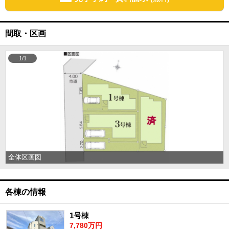
間取・区画
1/1
全体区画図
各棟の情報
1号棟
7,780万円