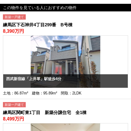
この物件を見ている人におすすめの物件
新築一戸建て
練馬区下石神井4丁目299番 B号棟
8,390万円
西武新宿線「上井草」駅徒歩4分
土地：86.87m² 建物：95.89m² 間取：2LDK
新築一戸建て
練馬区関町東1丁目 新築分譲住宅 全1棟
8,499万円