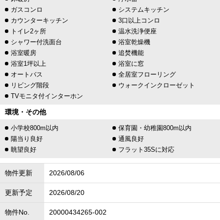
ガスコンロ
システムキッチン
カウンターキッチン
3口以上コンロ
トイレ2ヶ所
温水洗浄便座
シャワー付洗面台
浴室乾燥機
浴室暖房
追焚機能
浴室1坪以上
浴室に窓
オートバス
全居室フローリング
リビング階段
ウォークインクローゼット
TVモニタ付インターホン
環境・その他
小学校800m以内
保育園・幼稚園800m以内
陽当り良好
通風良好
眺望良好
フラット35Sに対応
物件更新
2026/08/06
更新予定
2026/08/20
物件No.
20000434265-002