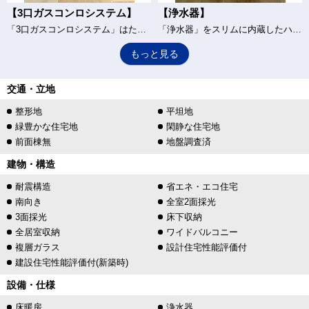
【3口ガスコンロシステム】
【浄水器】
「3口ガスコンロシステム」はたくさんの料理が同時に作れて便利な上、凹凸が少ないフラットトップなのでお掃除も楽々です。
「浄水器」をスリムに内蔵したハンドシャワー式の水栓金具です。シンクもスッキリ！
もっと見る
交通・立地
整形地
平坦地
緑豊かな住宅地
閑静な住宅地
前面棟無
地盤調査済
建物・構造
耐震構造
省エネ・エコ住宅
南向き
全室2面採光
3面採光
床下収納
全居室収納
ワイドバルコニー
複層ガラス
設計住宅性能評価付
建設住宅性能評価付(新築時)
設備・仕様
床暖房
浄水器