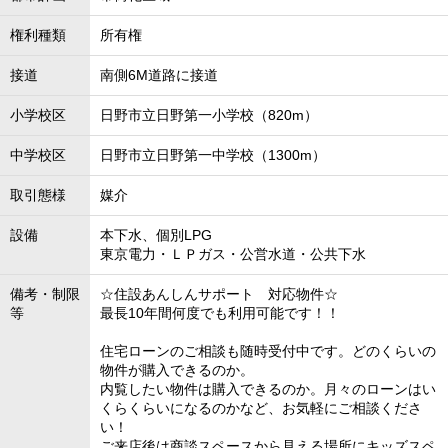
権利種類
所有権
接道
南側6M道路に接道
小学校区
日野市立日野第一小学校（820m）
中学校区
日野市立日野第一中学校（1300m）
取引態様
媒介
設備
本下水、個別LPG
東京電力・ＬＰガス・公営水道・公共下水
備考・制限
☆住設あんしんサポート 対応物件☆
等
最長10年間何度でも利用可能です！！
住宅ローンのご相談も随時受付中です。どのくらいの
物件が購入できるのか。
内覧したい物件は購入できるのか。月々のローンはい
くらくらいになるのかなど、お気軽にご相談くださ
い！
ご来店後は商談スペースから見える場所にキッズスペ