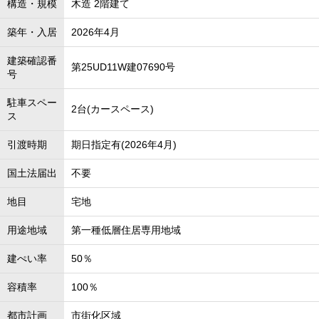
構造・規模
木造 2階建て
築年・入居
2026年4月
建築確認番
第25UD11W建07690号
号
駐車スペー
2台(カースペース)
ス
引渡時期
期日指定有(2026年4月)
国土法届出
不要
地目
宅地
用途地域
第一種低層住居専用地域
建ぺい率
50％
容積率
100％
都市計画
市街化区域