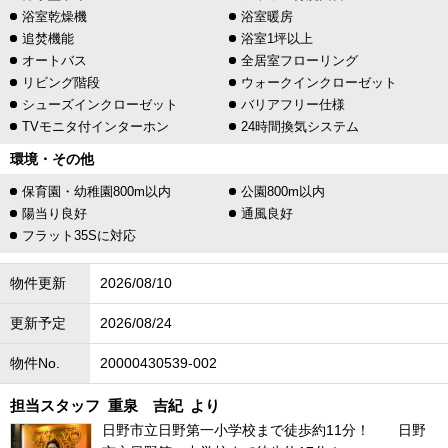
浴室乾燥機
浴室暖房
追焚機能
浴室1坪以上
オートバス
全居室フローリング
リビング階段
ウォークインクローゼット
シューズインクローゼット
バリアフリー仕様
TVモニタ付インターホン
24時間換気システム
環境・その他
保育園・幼稚園800m以内
公園800m以内
陽当り良好
通風良好
フラット35Sに対応
物件更新
2026/08/10
更新予定
2026/08/24
物件No.
20000430539-002
担当スタッフ
重泉 吉紀
より
日野市立日野第一小学校まで徒歩約11分！ 日野