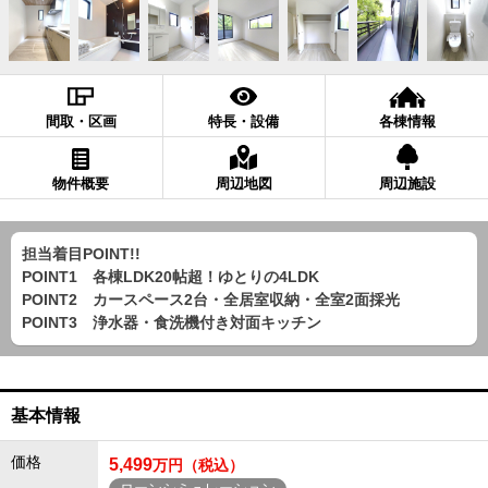
間取・区画
特長・設備
各棟情報
物件概要
周辺地図
周辺施設
担当着目POINT!!
POINT1 各棟LDK20帖超！ゆとりの4LDK
POINT2 カースペース2台・全居室収納・全室2面採光
POINT3 浄水器・食洗機付き対面キッチン
基本情報
価格
5,499
万円（税込）