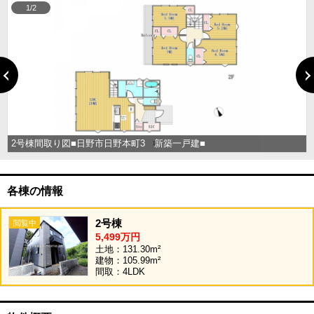
1/2
2号棟間取り図■日野市日野本町3 新築一戸建■
各棟の情報
2号棟
5,499万円
土地：131.30m²
建物：105.99m²
間取：4LDK