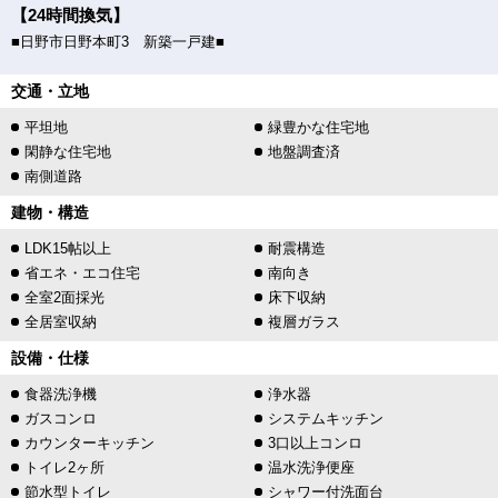
【24時間換気】
■日野市日野本町3 新築一戸建■
交通・立地
平坦地
緑豊かな住宅地
閑静な住宅地
地盤調査済
南側道路
建物・構造
LDK15帖以上
耐震構造
省エネ・エコ住宅
南向き
全室2面採光
床下収納
全居室収納
複層ガラス
設備・仕様
食器洗浄機
浄水器
ガスコンロ
システムキッチン
カウンターキッチン
3口以上コンロ
トイレ2ヶ所
温水洗浄便座
節水型トイレ
シャワー付洗面台