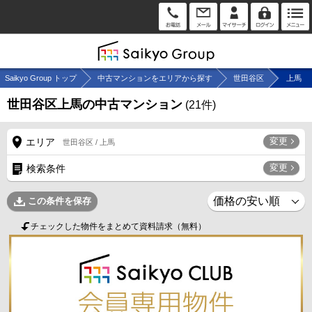
Saikyo Group トップ
中古マンションをエリアから探す
世田谷区
上馬
世田谷区上馬の中古マンション
(
21
件)
変更
エリア
世田谷区 / 上馬
変更
検索条件
この条件を保存
チェックした物件をまとめて資料請求（無料）