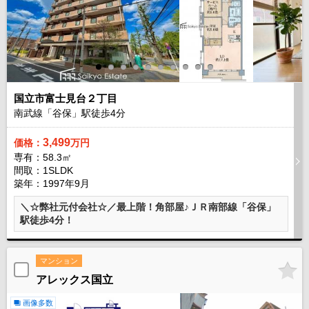
国立市富士見台２丁目
南武線「谷保」駅徒歩
4
分
3,499
価格：
万円
専有：58.3㎡
間取：1SLDK
築年：1997年9月
＼☆弊社元付会社☆／最上階！角部屋♪ＪＲ南部線「谷保」
駅徒歩4分！
マンション
アレックス国立
画像多数