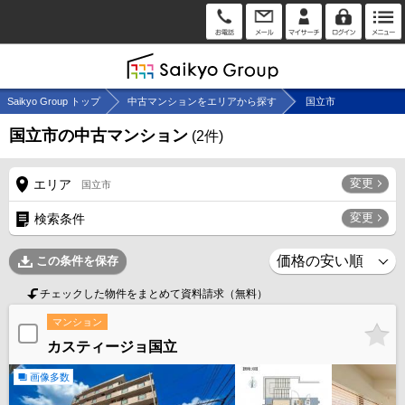
Saikyo Group トップ
中古マンションをエリアから探す
国立市
国立市の中古マンション
(
2
件)
変更
エリア
国立市
変更
検索条件
この条件を保存
チェックした物件をまとめて資料請求（無料）
マンション
カスティージョ国立
画像多数