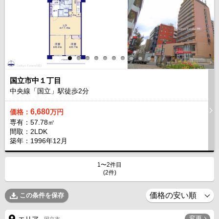
国立市中１丁目
中央線「国立」駅徒歩
2
分
6,680
価格：
万円
専有：57.78㎡
間取：2LDK
築年：1996年12月
1〜2件目
(2件)
この条件を保存
変更